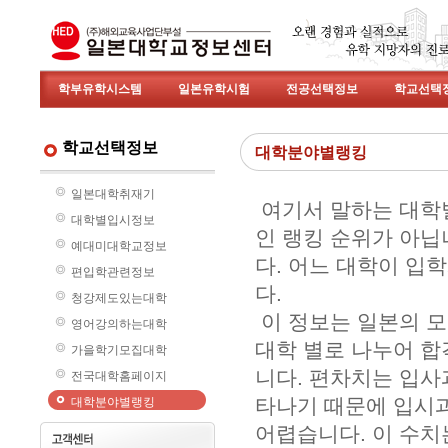
학부유학시스템
일본유학시험
전공선택정보
학교선택
학교선택정보
대학분야별랭킹
일본대학취재기
여기서 말하는 대학
대학별입시정보
인 랭킹 순위가 아닙
예대미대학교정보
다. 어느 대학이 입
편입학관련정보
다.
청강제도있는대학
이 정보는 일본의 모
영어강의하는대학
대학 별로 나누어 합
가을학기모집대학
니다. 편차치는 입사
전국대학홈페이지
타나기 때문에 입시과
대학분야별랭킹
어렵습니다. 이 수치