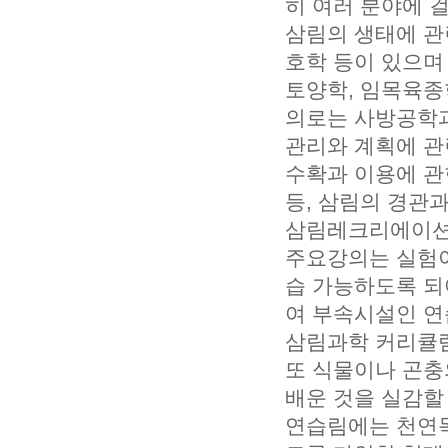
히 여러 분야에 
삼림의 생태에 관
호학 등이 있으며
토양학, 임목육종
의로는 사방공학과
관리와 계획에 관
수확과 이용에 관
등, 삼림의 경관
삼림레크리에이션(re
주요강의는 실험이
습 가능하도록 되
여 부속시설인 연
삼림과학 커리큘럼
또 식물이나 곤충
배운 것을 실감할
연습림에는 천연목