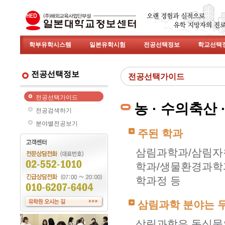
학부유학시스템
일본유학시험
전공선택정보
학교선택
전공선택정보
전공선택가이드
전공선택가이드
농 · 수의축산
전공검색하기
분야별전공보기
주된 학과
삼림과학과/삼림자
학과/생물환경과학
학과정 등
삼림과학 분야는 
삼림과학은 동식물의